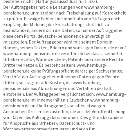
bestehen nicht (Haftungssausschluss für Links).
Der Auftraggeber hat die Leistungen von
www.hamburg-
pensionen.de
unmittelbar nach Freischaltung auf Korrektheit
zu prüfen. Etwaige Fehler sind innerhalb von 14 Tagen nach
Empfang der Meldung der Freischaltung schriftlich zu
beanstanden; ändern sich die Daten, so hat der Auftraggeber
diese dem Portal
deutsche-pensionen.de
unverzüglich
mitzuteilen. Der Auftraggeber wird mit seinem Domain-
Namen, seinen Texten, Bildern und sonstigen Daten, die er auf
www.hamburg-pensionen.de
veröffentlichen lässt, keinerlei
Urheberrechts-, Warenzeichen-, Patent- oder andere Rechte
Dritter verletzen. Es besteht seitens
www.hamburg-
pensionen.de
keine Prüfungspflicht derartiger Sachverhalte.
Verstößt der Auftraggeber mit seinen Daten gegen Rechte
Dritter, so trägt er alle Kosten, die
www.hamburg-
pensionen.de
aus Abmahnungen und Verfahren deshalb
entstehen. Der Auftraggeber verpflichtet sich,
www.hamburg-
pensionen.de
im Innenverhältnis (zwischen
www.hamburg-
pensionen.de
und Auftraggeber) von allen etwaigen
Ansprüchen Dritter freizustellen, die aus der Veröffentlichung
von Daten des Auftraggebers beruhen. Dies gilt insbesondere
für Ansprüche aus Urheber-, Datenschutz- und
Wettbewerbsrechtsverletzungen und auch für