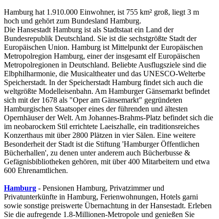
Hamburg hat 1.910.000 Einwohner, ist 755 km² groß, liegt 3 m
hoch und gehört zum Bundesland Hamburg.
Die Hansestadt Hamburg ist als Stadtstaat ein Land der
Bundesrepublik Deutschland. Sie ist die sechstgrößte Stadt der
Europäischen Union. Hamburg ist Mittelpunkt der Europäischen
Metropolregion Hamburg, einer der insgesamt elf Europäischen
Metropolregionen in Deutschland. Beliebte Ausflugsziele sind die
Elbphilharmonie, die Musicaltheater und das UNESCO-Welterbe
Speicherstadt. In der Speicherstadt Hamburg findet sich auch die
weltgrößte Modelleisenbahn. Am Hamburger Gänsemarkt befindet
sich mit der 1678 als "Oper am Gänsemarkt" gegründeten
Hamburgischen Staatsoper eines der führenden und ältesten
Opernhäuser der Welt. Am Johannes-Brahms-Platz befindet sich die
im neobarockem Stil errichtete Laeiszhalle, ein traditionsreiches
Konzerthaus mit über 2800 Plätzen in vier Sälen. Eine weitere
Besonderheit der Stadt ist die Stiftung 'Hamburger Öffentlichen
Bücherhallen', zu denen unter anderem auch Bücherbusse &
Gefägnisbibliotheken gehören, mit über 400 Mitarbeitern und etwa
600 Ehrenamtlichen.
Hamburg
- Pensionen Hamburg, Privatzimmer und
Privatunterkünfte in Hamburg, Ferienwohnungen, Hotels garni
sowie sonstige preiswerte Übernachtung in der Hansestadt. Erleben
Sie die aufregende 1.8-Millionen-Metropole und genießen Sie