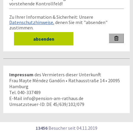
vorstehende Kontrollfeld!
Zu Ihrer Information & Sicherheit: Unsere
Datenschutzhinweise
, denen Sie mit "absenden"
zustimmen.

Impressum
des Vermieters dieser Unterkunft
Frau Mayte Méndez Gandón • Rathausstraße 14 • 20095
Hamburg
Tel. 040-337489
E-Mail info@pension-am-rathaus.de
Umsatzsteuer-ID: DE 45/639/102/079
13456
Besucher seit
0
4.1
1.2
0
1
9